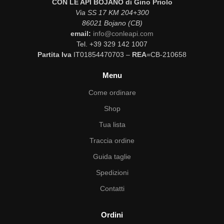
CON LE API BOJANO di Gino Priolo
Via SS 17 KM 204+300
86021 Bojano (CB)
email:
info@conleapi.com
Tel. +39 329 142 1007
Partita Iva
IT01854470703 –
REA
=CB-210658
Menu
Come ordinare
Shop
Tua lista
Traccia ordine
Guida taglie
Spedizioni
Contatti
Ordini