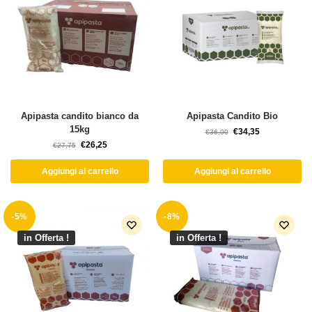
Apipasta candito bianco da
Apipasta Candito Bio
15kg
€
34,35
€
36,00
€
26,25
€
27,75
Aggiungi al carrello
Aggiungi al carrello
-5%
-8%
in Offerta !
in Offerta !