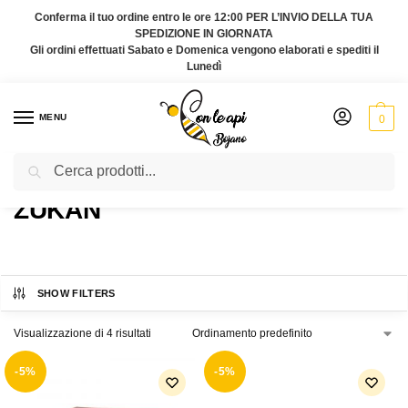
Conferma il tuo ordine entro le ore 12:00 PER L’INVIO DELLA TUA
SPEDIZIONE IN GIORNATA
Gli ordini effettuati Sabato e Domenica vengono elaborati e spediti il
Lunedì
MENU
0
Cerca
Home
Prodotto Marca
Zukan
/
/
ZUKAN
SHOW FILTERS
Visualizzazione di 4 risultati
-5%
-5%