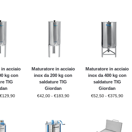
 in acciaio
Maturatore in acciaio
Maturatore in acciaio
00 kg con
inox da 200 kg con
inox da 400 kg con
ure TIG
saldature TIG
saldature TIG
rdan
Giordan
Giordan
€
129,90
€
42,00
-
€
183,90
€
52,50
-
€
375,90