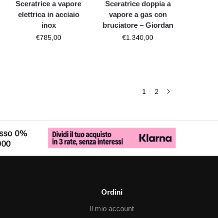
Sceratrice a vapore
Sceratrice doppia a
elettrica in acciaio
vapore a gas con
inox
bruciatore – Giordan
€
785,00
€
1.340,00
1
2
Ordini
Il mio account