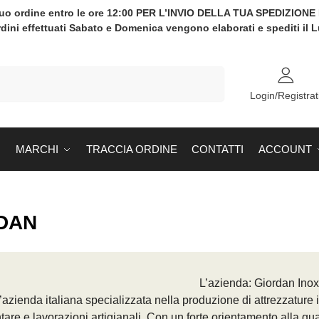
tuo ordine entro le ore 12:00 PER L’INVIO DELLA TUA SPEDIZION
rdini effettuati Sabato e Domenica vengono elaborati e spediti il 
Cerca
Login/Registrat
MARCHI
TRACCIA ORDINE
CONTATTI
ACCOUNT
DAN
L’azienda: Giordan Ino
’azienda italiana specializzata nella produzione di attrezzature 
tare e lavorazioni artigianali. Con un forte orientamento alla quali