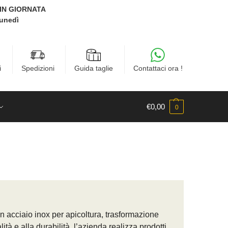
E IN GIORNATA
Lunedì
i
Spedizioni
Guida taglie
Contattaci ora !
€
0,00
0
x
in acciaio inox per apicoltura, trasformazione
tà e alla durabilità, l’azienda realizza prodotti