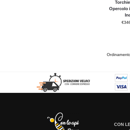
Torchie
Opercolo 
In
€
34
CON LE