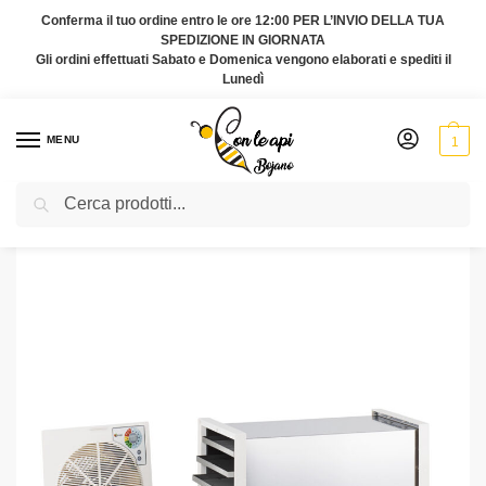
Conferma il tuo ordine entro le ore 12:00 PER L’INVIO DELLA TUA
SPEDIZIONE IN GIORNATA
Gli ordini effettuati Sabato e Domenica vengono elaborati e spediti il
Lunedì
MENU
1
Cerca
Home
Attrezzatura da laboratorio
Essiccatore 6 cestelli in acciaio inox
/
/