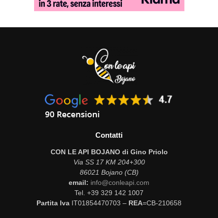
Contatti
CON LE API BOJANO di Gino Priolo
Via SS 17 KM 204+300
86021 Bojano (CB)
email:
info@conleapi.com
Tel. +39 329 142 1007
Partita Iva
IT01854470703 –
REA
=CB-210658