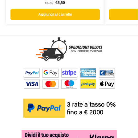
€
5,50
€
6,50
Aggiungi al carrello