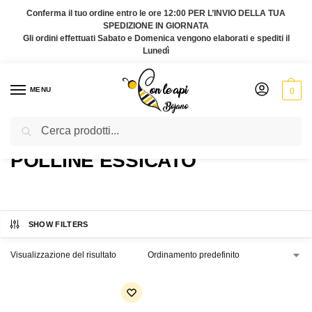
Conferma il tuo ordine entro le ore 12:00 PER L’INVIO DELLA TUA
SPEDIZIONE IN GIORNATA
Gli ordini effettuati Sabato e Domenica vengono elaborati e spediti il
Lunedì
MENU
0
Cerca
Home
Prodotti taggati “Polline essicato”
/
POLLINE ESSICATO
SHOW FILTERS
Visualizzazione del risultato