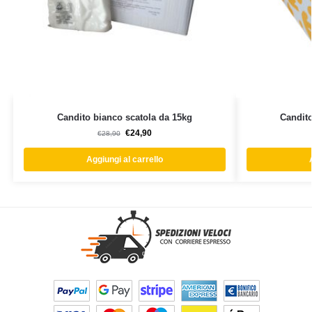
Candito bianco scatola da 15kg
Candit
€
24,90
€
28,90
Aggiungi al carrello