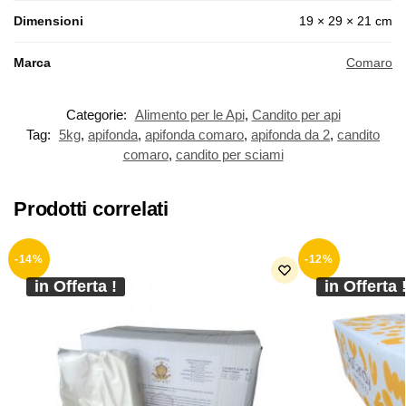
Dimensioni
19 × 29 × 21 cm
Marca
Comaro
Categorie:
Alimento per le Api
,
Candito per api
Tag:
5kg
,
apifonda
,
apifonda comaro
,
apifonda da 2
,
candito
comaro
,
candito per sciami
Prodotti correlati
-14%
-12%
in Offerta !
in Offerta 