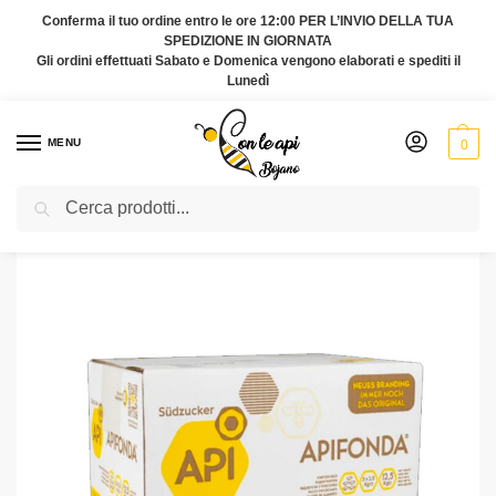
Conferma il tuo ordine entro le ore 12:00 PER L’INVIO DELLA TUA
SPEDIZIONE IN GIORNATA
Gli ordini effettuati Sabato e Domenica vengono elaborati e spediti il
Lunedì
MENU
0
Cerca
Home
Alimento per le Api
Apifonda Candito 5 buste da 2.5kg
/
/