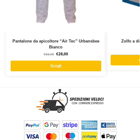
Pantalone da apicoltore “Air Tec” Urbansbee
Zolfo a d
Bianco
€
28,00
€
33,00
Scegli