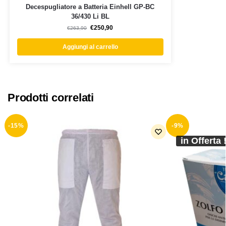
Decespugliatore a Batteria Einhell GP-BC
36/430 Li BL
€
250,90
€
263,90
Aggiungi al carrello
Prodotti correlati
-15%
-9%
in Offerta 