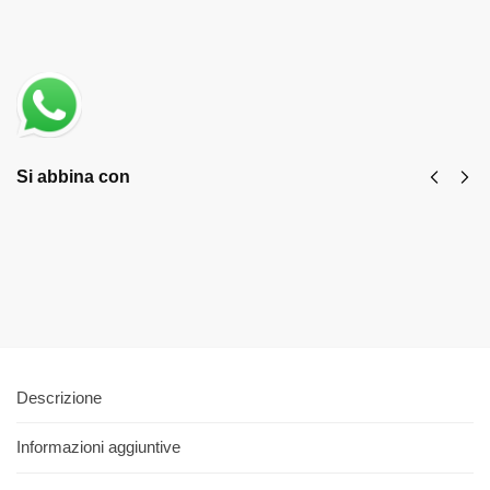
Si abbina con
Motosega a Batteria Einhell GP-LC 36/40
€
271,90
€
285,90
Aggiungi al carrello
Descrizione
Informazioni aggiuntive