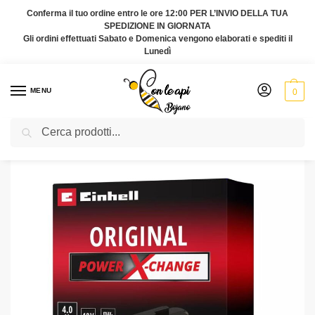
Conferma il tuo ordine entro le ore 12:00 PER L’INVIO DELLA TUA
SPEDIZIONE IN GIORNATA
Gli ordini effettuati Sabato e Domenica vengono elaborati e spediti il
Lunedì
MENU
0
Cerca
Home
Agricoltura e Giardinaggio
Batteria Einhell 4,0 Ah Power X-Change 18V
/
/