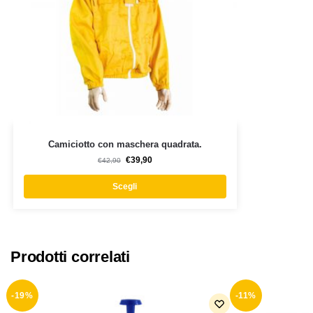
Camiciotto con maschera quadrata.
€
39,90
€
42,90
Scegli
Prodotti correlati
-19%
-11%