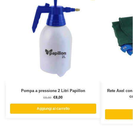
Pompa a pressione 2 Litri Papillon
Rete Axel con
co
€
8,00
€
9,90
Aggiungi al carrello