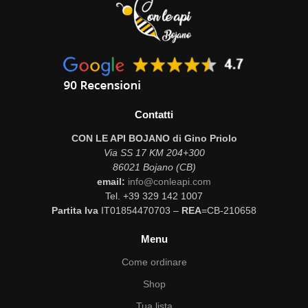
Contatti
CON LE API BOJANO di Gino Priolo
Via SS 17 KM 204+300
86021 Bojano (CB)
email:
info@conleapi.com
Tel. +39 329 142 1007
Partita Iva
IT01854470703 –
REA
=CB-210658
Menu
Come ordinare
Shop
Tua lista