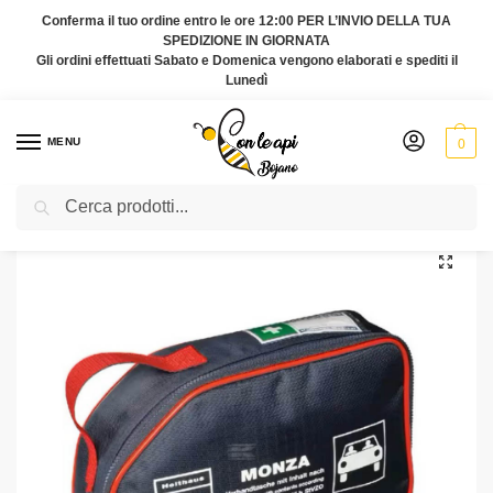
Conferma il tuo ordine entro le ore 12:00 PER L’INVIO DELLA TUA
SPEDIZIONE IN GIORNATA
Gli ordini effettuati Sabato e Domenica vengono elaborati e spediti il
Lunedì
MENU
0
Cerca
Home
Agricoltura e Giardinaggio
Borsa pronto soccorso per auto Monza
/
/