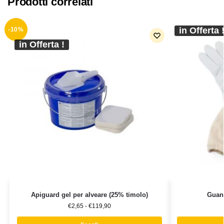
Prodotti correlati
in Offerta 
-10%
in Offerta !
Apiguard gel per alveare (25% timolo)
Guant
€
2,65
-
€
119,90