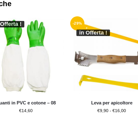
nche
 Offerta !
-29%
in Offerta !
uanti in PVC e cotone – 08
Leva per apicoltore
€
14,60
€
9,90
-
€
16,00