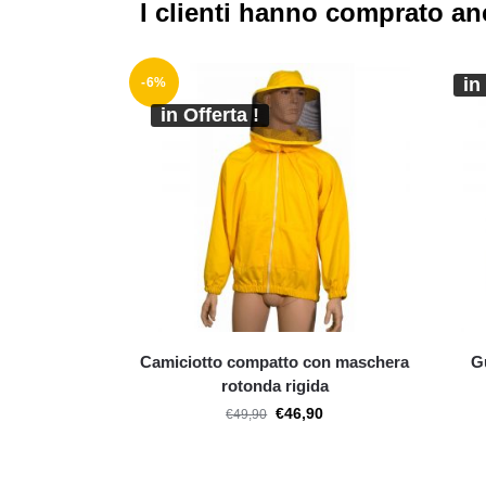
I clienti hanno comprato a
in
-6%
in Offerta !
Camiciotto compatto con maschera
G
rotonda rigida
€
46,90
€
49,90