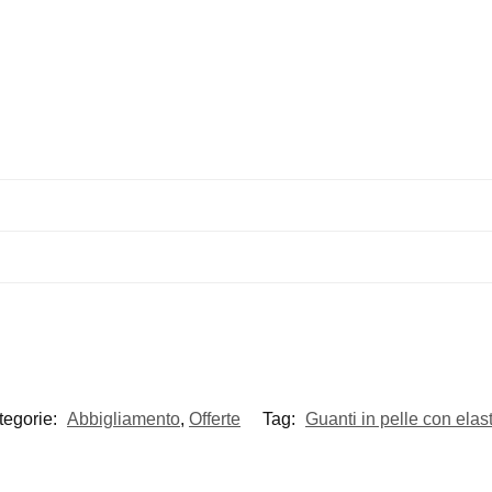
tegorie:
Abbigliamento
,
Offerte
Tag:
Guanti in pelle con elas