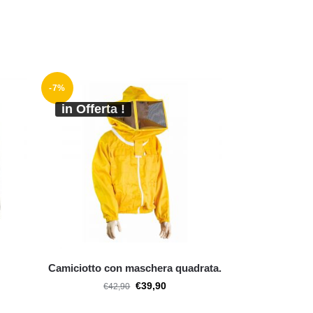
-7%
in Offerta !
Camiciotto con maschera quadrata.
€
39,90
€
42,90