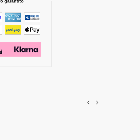
o garantito
Guanti in
Pinza per
PVC e
telaini
cotone
€
12,50
€
14,60
Aggiungi