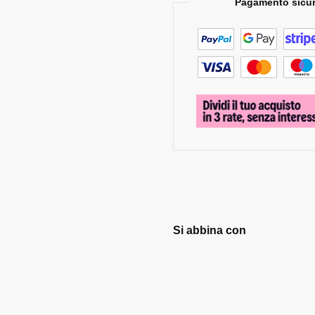
Pagamento sicur
Si abbina con
Camiciotto
con
maschera
rotonda.