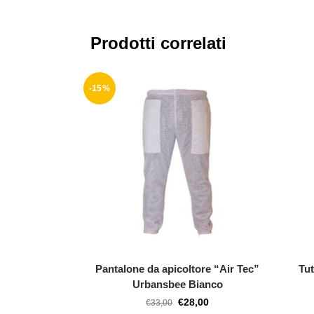
Prodotti correlati
-15%
Pantalone da apicoltore “Air Tec”
Tu
Urbansbee Bianco
€
28,00
€
33,00