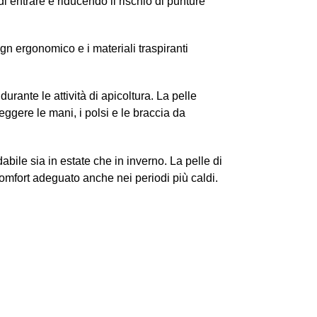
 entrare e riducendo il rischio di punture
sign ergonomico e i materiali traspiranti
urante le attività di apicoltura. La pelle
eggere le mani, i polsi e le braccia da
abile sia in estate che in inverno. La pelle di
 comfort adeguato anche nei periodi più caldi.