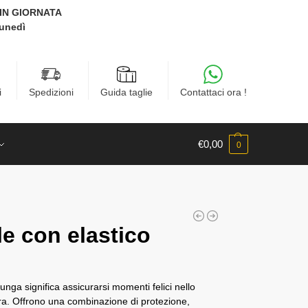
E IN GIORNATA
Lunedì
i
Spedizioni
Guida taglie
Contattaci ora !
€
0,00
0
le con elastico
unga significa assicurarsi momenti felici nello
tura. Offrono una combinazione di protezione,