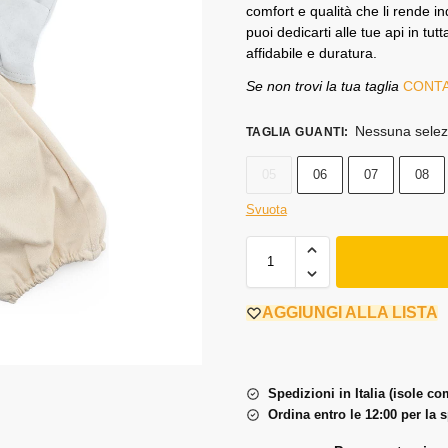
comfort e qualità che li rende in
puoi dedicarti alle tue api in t
affidabile e duratura.
Se non trovi la tua taglia
CONTA
Nessuna selez
TAGLIA GUANTI
:
05
06
07
08
Svuota
AGGIUNGI ALLA LISTA
Spedizioni in Italia (isole c
Ordina entro le 12:00 per la 