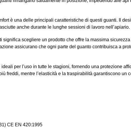
 guanti rimangano saldamente in posizione, impedendo alle api di
mfort è una delle principali caratteristiche di questi guanti. Il de
ciutte anche durante le lunghe sessioni di lavoro nell’apiario.
i significa scegliere un prodotto che offre la massima sicurezza d
ttazione assicurano che ogni parte del guanto contribuisca a prot
deali per l’uso in tutte le stagioni, fornendo una protezione affid
più freddi, mentre l’elasticità e la traspirabilità garantiscono un
131) CE EN 420:1995