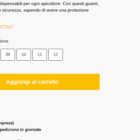
dispensabili per ogni apicoltore. Con questi guanti,
utta sicurezza, sapendo di avere una protezione
TTACI
ione
09
10
11
12
Aggiungi al carrello
omprese)
spedizione in giornata