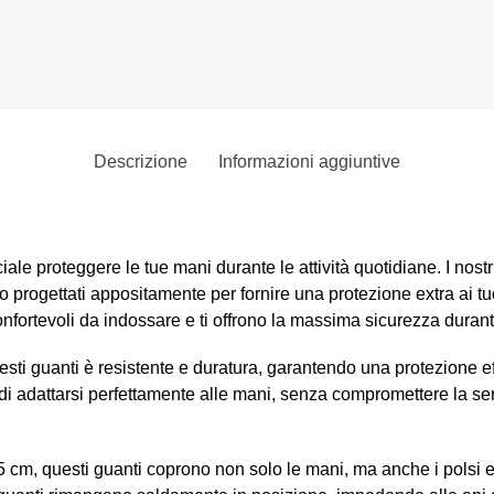
€
45,50
€
41,90
Scegli
Descrizione
Informazioni aggiuntive
ale proteggere le tue mani durante le attività quotidiane. I nostr
 progettati appositamente per fornire una protezione extra ai tuoi
confortevoli da indossare e ti offrono la massima sicurezza durant
esti guanti è resistente e duratura, garantendo una protezione eff
 di adattarsi perfettamente alle mani, senza compromettere la sen
cm, questi guanti coprono non solo le mani, ma anche i polsi e 