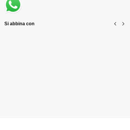
Si abbina con
Inverter di
Sublimatore
Potenza
Professionale
500W
230Volt. per
acido
€
65,00
€
54,90
ossalico
OXALIKA
Aggiungi
PRO Easy
al
€
419,90
carrello
€
430,00
Aggiungi al
carrello