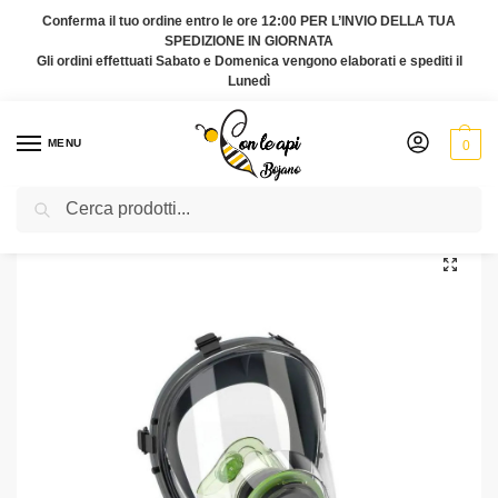
Conferma il tuo ordine entro le ore 12:00 PER L’INVIO DELLA TUA
SPEDIZIONE IN GIORNATA
Gli ordini effettuati Sabato e Domenica vengono elaborati e spediti il
Lunedì
MENU
0
Cerca
Home
SUBLIMATORE
Sublimatore
maschere
Maschera intera BLS 5600 (SENZA FILTRI)
/
/
/
/