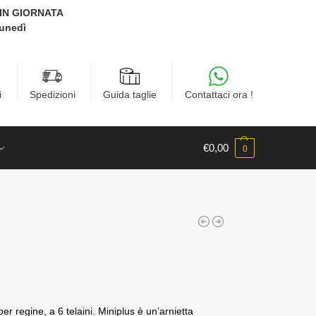
E IN GIORNATA
Lunedì
i
Spedizioni
Guida taglie
Contattaci ora !
€
0,00
0
r regine, a 6 telaini. Miniplus è un’arnietta