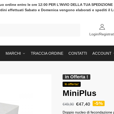
tuo ordine entro le ore 12:00 PER L’INVIO DELLA TUA SPEDIZION
rdini effettuati Sabato e Domenica vengono elaborati e spediti il 
Cerca
Login/Registrat
MARCHI
TRACCIA ORDINE
CONTATTI
ACCOUNT
in Offerta !
In offerta!
MiniPlus
-5%
€
47,40
€
49,90
Doppio nucleo di fecondazione pe