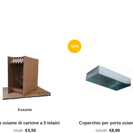
-18%
Esaurito
a sciame di cartone a 5 telaini
Coperchio per porta scia
€
3,50
€
8,90
€
3,80
€
10,90