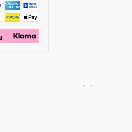
Gabbiette
Scatola di
per il
Trasporto
Trasporto e
per Api
Inserimento
Regine
della
€
1,75
€
2,50
Regina -
Aggiungi