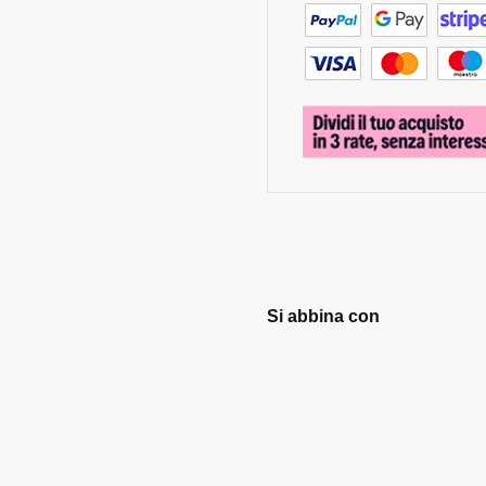
Si abbina con
Coglilarve
in acciaio
€
9,90
€
11,90
Aggiungi
al
carrello