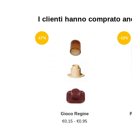
I clienti hanno comprato a
-17%
-12%
Gioco Regine
P
€
0,15
-
€
0,95