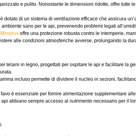
nizzato e pulito. Nonostante le dimensioni ridotte, offre tutte l
s è dotato di un sistema di ventilazione efficace che assicura un’
mbiente sano per le api, prevenendo problemi legati all’umidit
l
Miniplus
offre una protezione robusta contro le intemperie, mant
istere alle condizioni atmosferiche avverse, prolungando la durata
 sei telaini in legno, progettati per ospitare le api e facilitare la 
urata.
aframma incluso permette di dividere il nucleo in sezioni, facilitan
pri favo è essenziale per fornire alimentazione supplementare alle a
e api abbiano sempre accesso al nutrimento necessario per il lo
i: