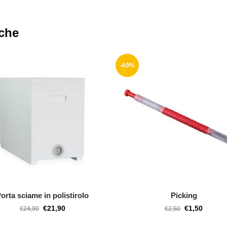
nche
-40%
orta sciame in polistirolo
Picking
€
21,90
€
1,50
€
24,90
€
2,50