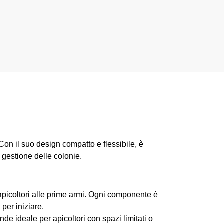
Gabbietta
al
Nicot
carrello
€
0,35
Add to
cart
 Con il suo design compatto e flessibile, è
a gestione delle colonie.
apicoltori alle prime armi. Ogni componente è
per iniziare.
nde ideale per apicoltori con spazi limitati o