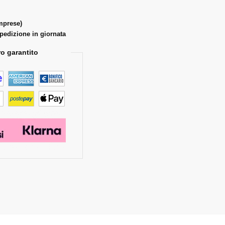
omprese)
spedizione in giornata
o garantito