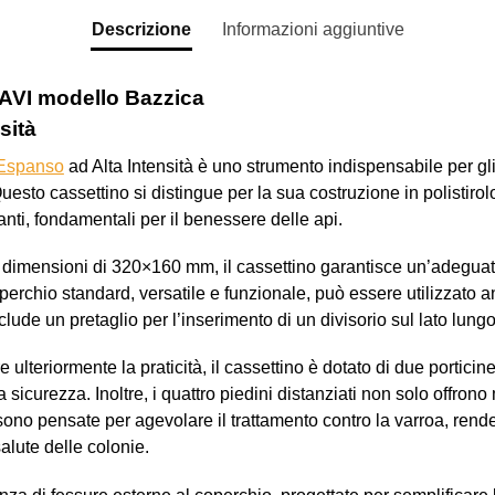
Descrizione
Informazioni aggiuntive
VI modello Bazzica
sità
 Espanso
ad Alta Intensità è uno strumento indispensabile per gli 
uesto cassettino si distingue per la sua costruzione in polistiro
anti, fondamentali per il benessere delle api.
n dimensioni di 320×160 mm, il cassettino garantisce un’adegua
coperchio standard, versatile e funzionale, può essere utilizzato 
include un pretaglio per l’inserimento di un divisorio sul lato lungo
 ulteriormente la praticità, il cassettino è dotato di due portic
a sicurezza. Inoltre, i quattro piedini distanziati non solo offro
ono pensate per agevolare il trattamento contro la varroa, rend
salute delle colonie.