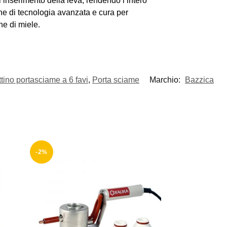
 l’inserimento della leva, rendendo l’intero
e di tecnologia avanzata e cura per
ne di miele.
tino portasciame a 6 favi
,
Porta sciame
Marchio:
Bazzica
-2%