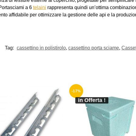
senza di fessure esterne al coperchio, progettate per semplificare
 Portasciami a 6
telaini
rappresenta quindi un’ottima combinazion
nto affidabile per ottimizzare la gestione delle api e la produzio
Tag:
cassettino in polistirolo
,
cassettino porta sciame
,
Casset
-17%
in Offerta !