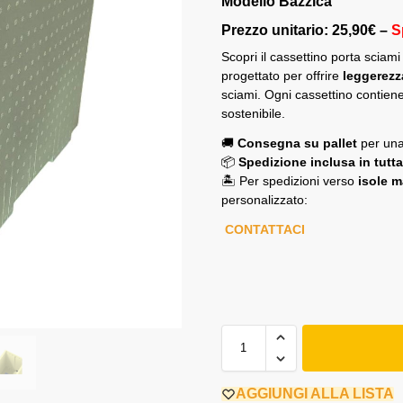
Modello Bazzica
Prezzo unitario: 25,90€ –
S
Scopri il cassettino porta sciam
progettato per offrire
leggerezza
sciami. Ogni cassettino contien
sostenibile.
🚚
Consegna su pallet
per una
📦
Spedizione inclusa in tutta 
🏝️ Per spedizioni verso
isole m
personalizzato:
CONTATTACI
AGGIUNGI ALLA LISTA