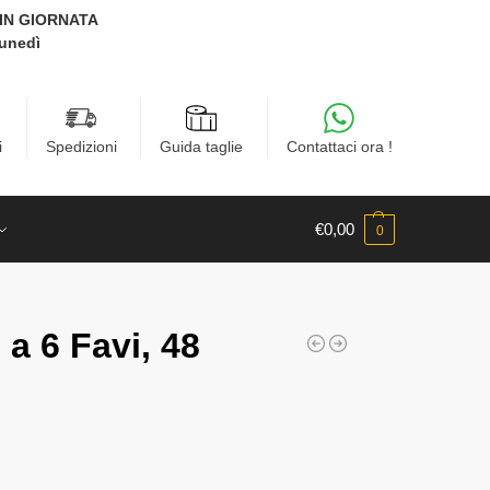
E IN GIORNATA
Lunedì
i
Spedizioni
Guida taglie
Contattaci ora !
€
0,00
0
a 6 Favi, 48