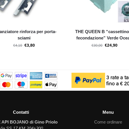
anziatore rinforza per porta-
THE QUEEN B “cassettino
sciami
fecondazione” Verde Oce
€
3,80
€
24,90
€
4,10
€
30,00
Contatti
Menu
 API BOJANO di Gino Priolo
Come ordinare
Via SS 17 KM 204+300