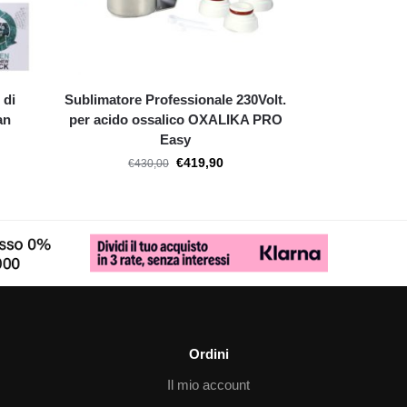
 di
Sublimatore Professionale 230Volt.
an
per acido ossalico OXALIKA PRO
Easy
€
419,90
€
430,00
Ordini
Il mio account