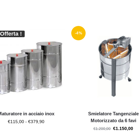
 Offerta !
-4%
Maturatore in acciaio inox
Smielatore Tangenziale
Motorizzato da 6 favi
€
115,00
-
€
379,90
€
1.150,00
€
1.200,00