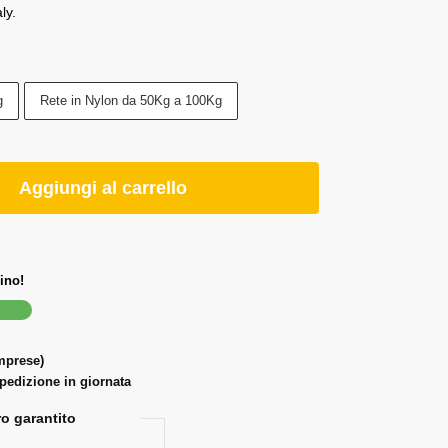
ly.
g
Rete in Nylon da 50Kg a 100Kg
Aggiungi al carrello
ino!
omprese)
spedizione in giornata
o garantito