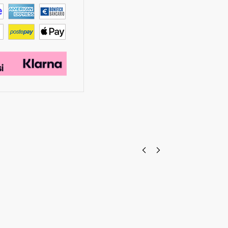
oggia Inox (50kg 100kg), con filtro in rete di
arrello