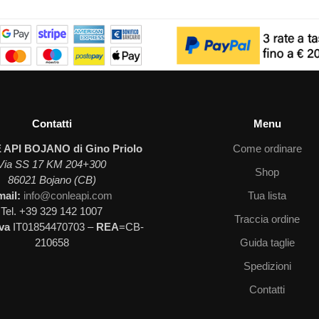
Contatti
Menu
 API BOJANO di Gino Priolo
Come ordinare
Via SS 17 KM 204+300
Shop
86021 Bojano (CB)
mail:
info@conleapi.com
Tua lista
Tel. +39 329 142 1007
Traccia ordine
Iva
IT01854470703 –
REA
=CB-
210658
Guida taglie
Spedizioni
Contatti