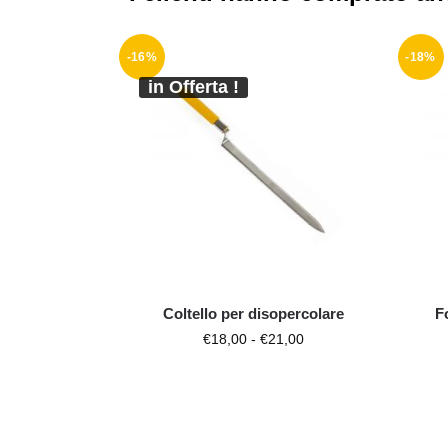
-16%
-18%
in Offerta !
Coltello per disopercolare
F
€
18,00
-
€
21,00