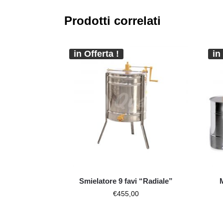
Prodotti correlati
in Offerta !
in
Smielatore 9 favi “Radiale”
€
455,00