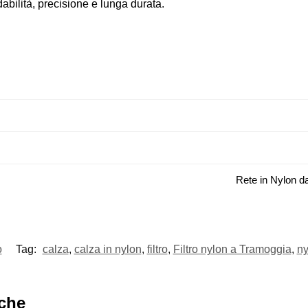
idabilità, precisione e lunga durata.
Rete in Nylon d
o
Tag:
calza
,
calza in nylon
,
filtro
,
Filtro nylon a Tramoggia
,
ny
nche