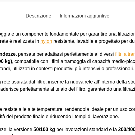
Descrizione
Informazioni aggiuntive
moggia è un componente fondamentale per garantire una filtrazion
 rete è realizzata in
nylon
resistente, lavabile e progettato per du
andezze
, pensate per adattarsi perfettamente ai diversi
filtri a t
00 kg)
, compatibile con i filtri a tramoggia di capacità medio‑pi
 grandi, utilizzati in contesti produttivi più intensivi o professionali.
ete usurata dal filtro, inserire la nuova rete all’interno della stru
, aderisce perfettamente al telaio del filtro, garantendo una filtr
 resiste alle alte temperature, rendendola ideale per un uso con
ità del prodotto finale e riducendo i tempi di lavorazione.
nze: la versione
50/100 kg
per lavorazioni standard e la
200/40