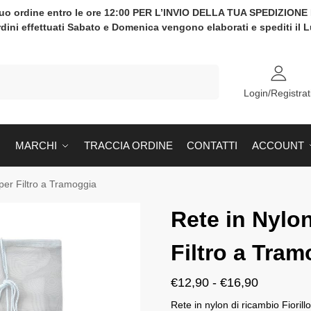
tuo ordine entro le ore 12:00 PER L’INVIO DELLA TUA SPEDIZION
rdini effettuati Sabato e Domenica vengono elaborati e spediti il 
Cerca
Login/Registrat
MARCHI
TRACCIA ORDINE
CONTATTI
ACCOUNT
per Filtro a Tramoggia
Rete in Nylo
Filtro a Tram
€
12,90
-
€
16,90
Rete in nylon di ricambio Fiorill