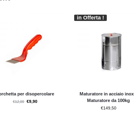
in Offerta !
orchetta per disopercolare
Maturatore in acciaio inox
Maturatore da 100kg
€
9,90
€
12,00
€
149,50