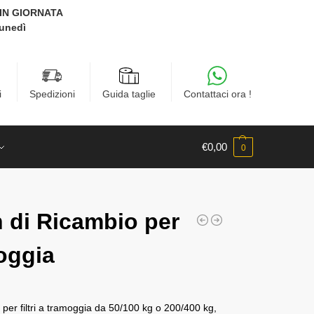
E IN GIORNATA
Lunedì
i
Spedizioni
Guida taglie
Contattaci ora !
€
0,00
0
n di Ricambio per
oggia
o per filtri a tramoggia da 50/100 kg o 200/400 kg,