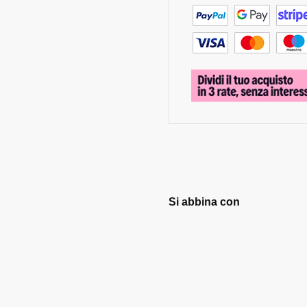
Si abbina con
Filtro a Tram
nylon.
€
134,90
Aggiungi al c