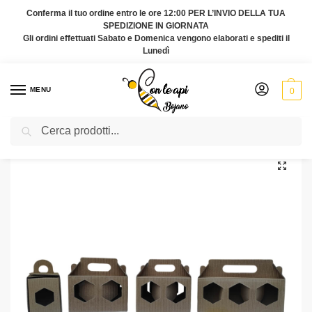
Conferma il tuo ordine entro le ore 12:00 PER L’INVIO DELLA TUA
SPEDIZIONE IN GIORNATA
Gli ordini effettuati Sabato e Domenica vengono elaborati e spediti il
Lunedì
MENU
0
Cerca
Home
Offerte
Scatola regalo in cartone cannettato da 250g
/
/