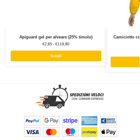
Apiguard gel per alveare (25% timolo)
Camiciotto c
€
2,65
-
€
119,90
Scegli