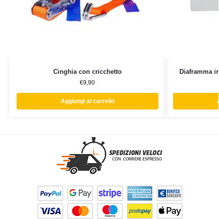
Cinghia con cricchetto
Diaframma in
€
9,90
Aggiungi al carrello