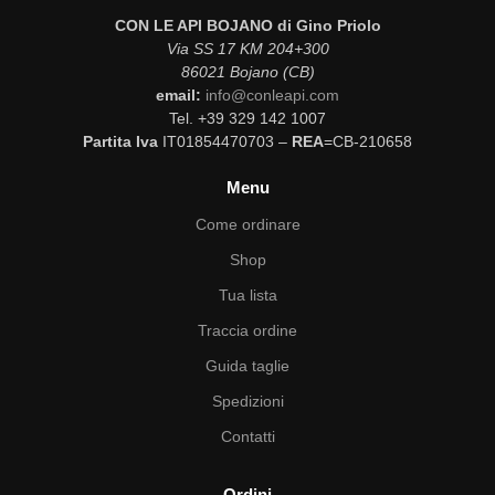
CON LE API BOJANO di Gino Priolo
Via SS 17 KM 204+300
86021 Bojano (CB)
email:
info@conleapi.com
Tel. +39 329 142 1007
Partita Iva
IT01854470703 –
REA
=CB-210658
Menu
Come ordinare
Shop
Tua lista
Traccia ordine
Guida taglie
Spedizioni
Contatti
Ordini