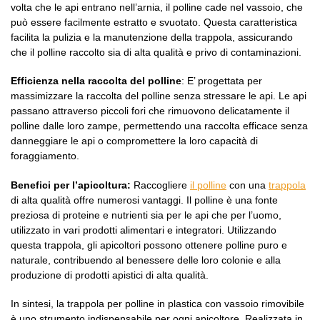
volta che le api entrano nell’arnia, il polline cade nel vassoio, che
può essere facilmente estratto e svuotato. Questa caratteristica
facilita la pulizia e la manutenzione della trappola, assicurando
che il polline raccolto sia di alta qualità e privo di contaminazioni.
Efficienza nella raccolta del polline
: E’ progettata per
massimizzare la raccolta del polline senza stressare le api. Le api
passano attraverso piccoli fori che rimuovono delicatamente il
polline dalle loro zampe, permettendo una raccolta efficace senza
danneggiare le api o compromettere la loro capacità di
foraggiamento.
Benefici per l’apicoltura:
Raccogliere
il polline
con una
trappola
di alta qualità offre numerosi vantaggi. Il polline è una fonte
preziosa di proteine e nutrienti sia per le api che per l’uomo,
utilizzato in vari prodotti alimentari e integratori. Utilizzando
questa trappola, gli apicoltori possono ottenere polline puro e
naturale, contribuendo al benessere delle loro colonie e alla
produzione di prodotti apistici di alta qualità.
In sintesi, la trappola per polline in plastica con vassoio rimovibile
è uno strumento indispensabile per ogni apicoltore. Realizzata in