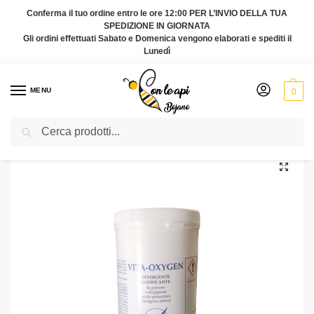
Conferma il tuo ordine entro le ore 12:00 PER L’INVIO DELLA TUA
SPEDIZIONE IN GIORNATA
Gli ordini effettuati Sabato e Domenica vengono elaborati e spediti il
Lunedì
MENU
0
Cerca
Home
Arnie e melari
Vita Oxygen: Disinfettante Sporicida per Apicoltura
/
/