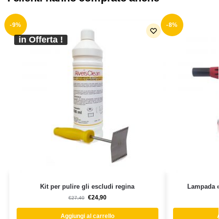
-9%
-8%
in Offerta !
Kit per pulire gli escludi regina
Lampada e
€
24,90
€
27,40
Aggiungi al carrello