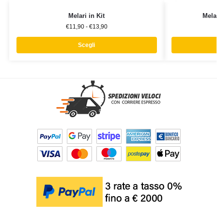
Melari in Kit
Mela
€
11,90
-
€
13,90
Scegli