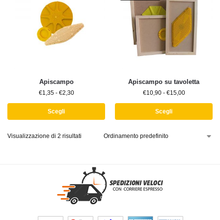
Apiscampo
Apiscampo su tavoletta
€
1,35
-
€
2,30
€
10,90
-
€
15,00
Scegli
Scegli
Visualizzazione di 2 risultati