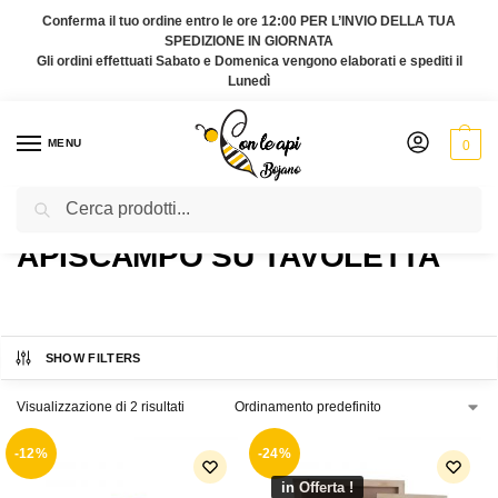
Conferma il tuo ordine entro le ore 12:00 PER L’INVIO DELLA TUA
SPEDIZIONE IN GIORNATA
Gli ordini effettuati Sabato e Domenica vengono elaborati e spediti il
Lunedì
MENU
0
Cerca
Home
Prodotti taggati “Apiscampo su tavoletta”
/
APISCAMPO SU TAVOLETTA
SHOW FILTERS
Visualizzazione di 2 risultati
-12%
-24%
in Offerta !