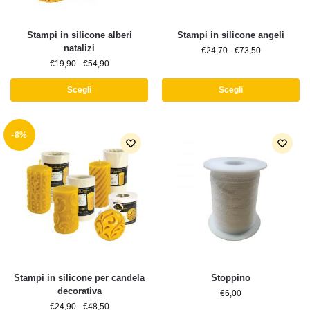
Stampi in silicone alberi
Stampi in silicone angeli
natalizi
€
24,70
-
€
73,50
€
19,90
-
€
54,90
Scegli
Scegli
-8%
Stampi in silicone per candela
Stoppino
decorativa
€
6,00
€
24,90
-
€
48,50