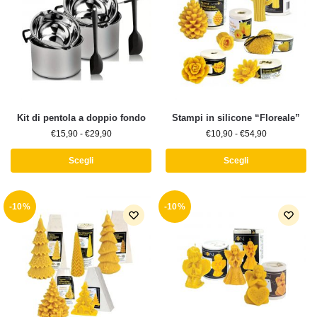
Kit di pentola a doppio fondo
Stampi in silicone “Floreale”
€
15,90
-
€
29,90
€
10,90
-
€
54,90
Scegli
Scegli
-10%
-10%