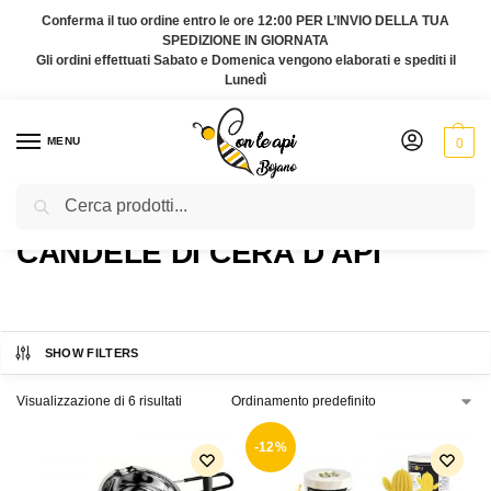
Conferma il tuo ordine entro le ore 12:00 PER L’INVIO DELLA TUA
SPEDIZIONE IN GIORNATA
Gli ordini effettuati Sabato e Domenica vengono elaborati e spediti il
Lunedì
MENU
0
Cerca
Home
Prodotti taggati “candele di cera d'api”
/
CANDELE DI CERA D'API
SHOW FILTERS
Visualizzazione di 6 risultati
-12%