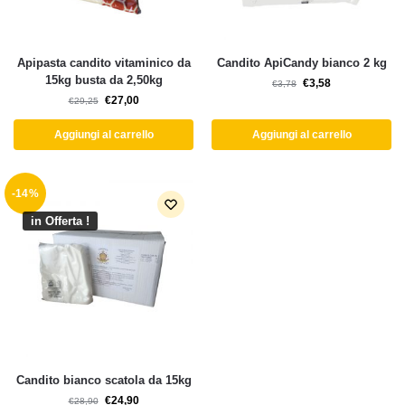
Apipasta candito vitaminico da
Candito ApiCandy bianco 2 kg
15kg busta da 2,50kg
€
3,58
€
3,78
€
27,00
€
29,25
Aggiungi al carrello
Aggiungi al carrello
-14%
in Offerta !
Candito bianco scatola da 15kg
€
24,90
€
28,90