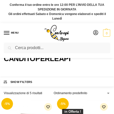
Conferma il tuo ordine entro le ore 12:00 PER L’INVIO DELLA TUA
SPEDIZIONE IN GIORNATA
Gli ordini effettuati Sabato e Domenica vengono elaborati e spediti il
Lunedì
MENU
0
Cerca
Home
Prodotti taggati “canditoperleapi”
/
CANDITOPERLEAPI
SHOW FILTERS
Visualizzazione di 5 risultati
-5%
-5%
in Offerta !