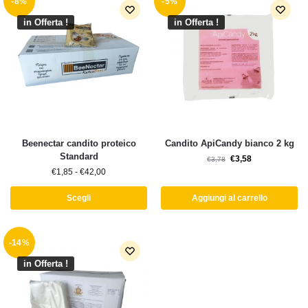
-8%
-5%
in Offerta !
in Offerta !
Beenectar candito proteico
Candito ApiCandy bianco 2 kg
Standard
€
3,58
€
3,78
€
1,85
-
€
42,00
Scegli
Aggiungi al carrello
-14%
in Offerta !