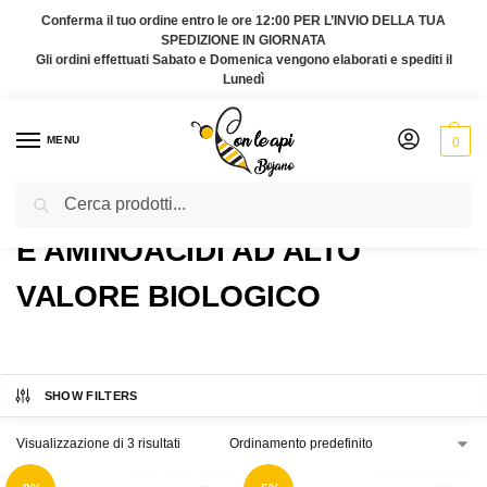
Conferma il tuo ordine entro le ore 12:00 PER L’INVIO DELLA TUA
SPEDIZIONE IN GIORNATA
Gli ordini effettuati Sabato e Domenica vengono elaborati e spediti il
Lunedì
MENU
0
Cerca
Home
Prodotti taggati “e aminoacidi ad alto valore biologico”
/
E AMINOACIDI AD ALTO
VALORE BIOLOGICO
SHOW FILTERS
Visualizzazione di 3 risultati