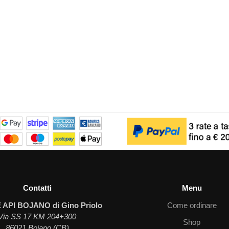
Contatti
Menu
 API BOJANO di Gino Priolo
Come ordinare
Via SS 17 KM 204+300
Shop
86021 Bojano (CB)