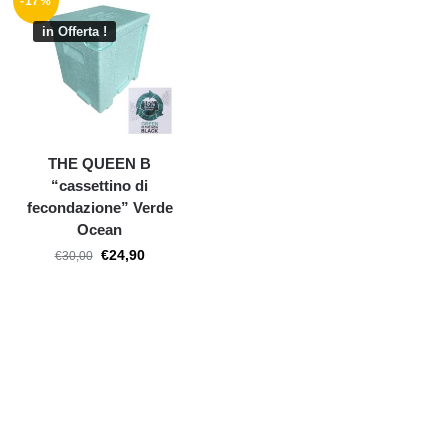
-17%
in Offerta !
THE QUEEN B
“cassettino di
fecondazione” Verde
Ocean
€
24,90
€
30,00