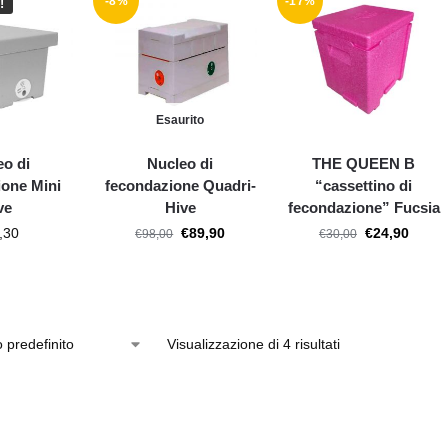
-8%
-17%
!
Esaurito
eo di
Nucleo di
THE QUEEN B
ione Mini
fecondazione Quadri-
“cassettino di
ve
Hive
fecondazione” Fucsia
,30
€
89,90
€
24,90
€
98,00
€
30,00
Visualizzazione di 4 risultati