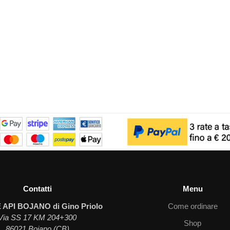
Contatti
Menu
 API BOJANO di Gino Priolo
Come ordinare
Via SS 17 KM 204+300
Shop
86021 Bojano (CB)