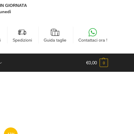
E IN GIORNATA
Lunedì
i
Spedizioni
Guida taglie
Contattaci ora !
€
0,00
0