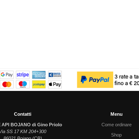
Contatti
Menu
 API BOJANO di Gino Priolo
Come ordinare
Via SS 17 KM 204+300
Shop
86021 Bojano (CB)