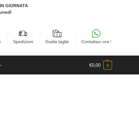
E IN GIORNATA
Lunedì
i
Spedizioni
Guida taglie
Contattaci ora !
€
0,00
0