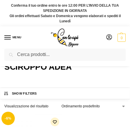
Conferma il tuo ordine entro le ore 12:00 PER L’INVIO DELLA TUA
SPEDIZIONE IN GIORNATA
Gli ordini effettuati Sabato e Domenica vengono elaborati e spediti il
Lunedì
MENU
0
Cerca
Home
Prodotti taggati “sciroppo adea”
/
SCIROPPO ADEA
SHOW FILTERS
Visualizzazione del risultato
-6%