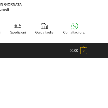
E IN GIORNATA
Lunedì
i
Spedizioni
Guida taglie
Contattaci ora !
€
0,00
0