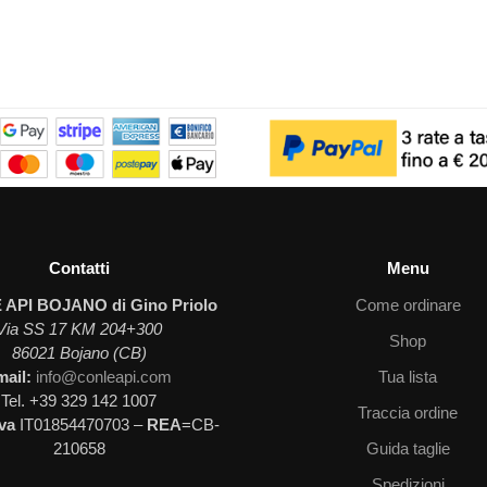
Contatti
Menu
 API BOJANO di Gino Priolo
Come ordinare
Via SS 17 KM 204+300
Shop
86021 Bojano (CB)
mail:
info@conleapi.com
Tua lista
Tel. +39 329 142 1007
Traccia ordine
Iva
IT01854470703 –
REA
=CB-
210658
Guida taglie
Spedizioni