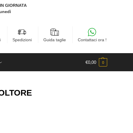
E IN GIORNATA
Lunedì
i
Spedizioni
Guida taglie
Contattaci ora !
€
0,00
0
COLTORE