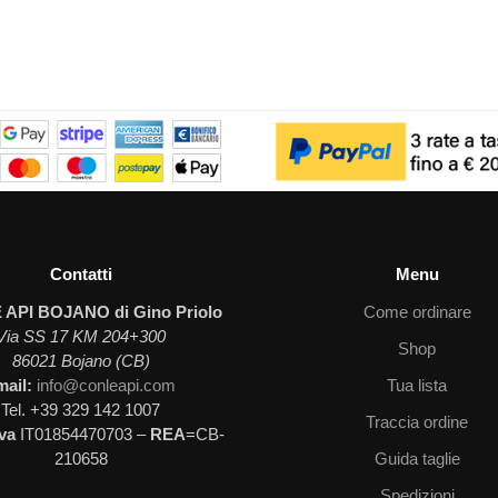
Contatti
Menu
 API BOJANO di Gino Priolo
Come ordinare
Via SS 17 KM 204+300
Shop
86021 Bojano (CB)
mail:
info@conleapi.com
Tua lista
Tel. +39 329 142 1007
Traccia ordine
Iva
IT01854470703 –
REA
=CB-
210658
Guida taglie
Spedizioni