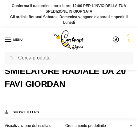
Conferma il tuo ordine entro le ore 12:00 PER L’INVIO DELLA TUA
SPEDIZIONE IN GIORNATA
Gli ordini effettuati Sabato e Domenica vengono elaborati e spediti il
Lunedì
MENU
0
Cerca
Home
Prodotti taggati “Smielatore radiale da 20 favi Giordan”
/
SMIELATORE RADIALE DA 20
FAVI GIORDAN
SHOW FILTERS
Visualizzazione del risultato