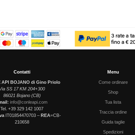
Contatti
Menu
 API BOJANO di Gino Priolo
Come ordinare
Via SS 17 KM 204+300
Shop
86021 Bojano (CB)
mail:
info@conleapi.com
Tua lista
Tel. +39 329 142 1007
Traccia ordine
Iva
IT01854470703 –
REA
=CB-
210658
Guida taglie
Spedizioni