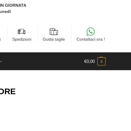
E IN GIORNATA
Lunedì
i
Spedizioni
Guida taglie
Contattaci ora !
€
0,00
0
TORE