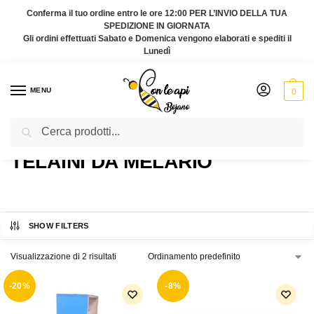
Conferma il tuo ordine entro le ore 12:00 PER L’INVIO DELLA TUA
SPEDIZIONE IN GIORNATA
Gli ordini effettuati Sabato e Domenica vengono elaborati e spediti il
Lunedì
MENU
0
Cerca
Home
Prodotti taggati “telaini da melario”
/
TELAINI DA MELARIO
SHOW FILTERS
Visualizzazione di 2 risultati
-20%
-8%