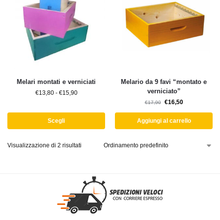
Melari montati e verniciati
Melario da 9 favi “montato e
verniciato”
€
13,80
-
€
15,90
€
16,50
€
17,90
Scegli
Aggiungi al carrello
Visualizzazione di 2 risultati