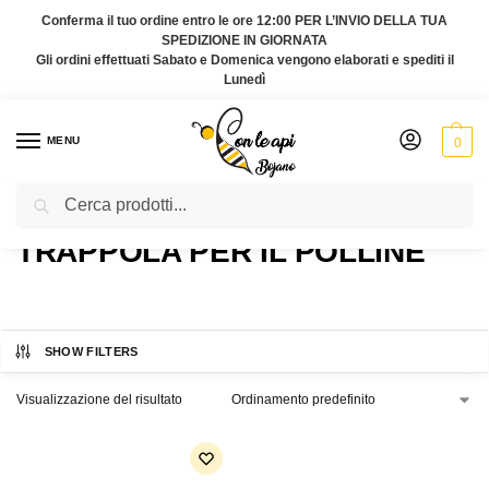
Conferma il tuo ordine entro le ore 12:00 PER L’INVIO DELLA TUA
SPEDIZIONE IN GIORNATA
Gli ordini effettuati Sabato e Domenica vengono elaborati e spediti il
Lunedì
MENU
0
Cerca
Home
Prodotti taggati “trappola per il polline”
/
TRAPPOLA PER IL POLLINE
SHOW FILTERS
Visualizzazione del risultato