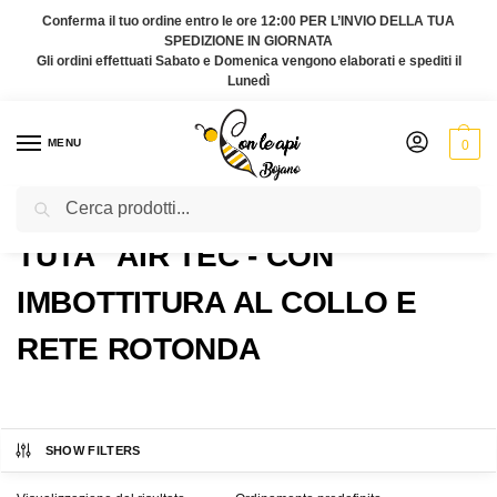
Conferma il tuo ordine entro le ore 12:00 PER L’INVIO DELLA TUA
SPEDIZIONE IN GIORNATA
Gli ordini effettuati Sabato e Domenica vengono elaborati e spediti il
Lunedì
MENU
0
Cerca
Home
Prodotti taggati “Tuta "Air Tec - con imbottitura al collo e rete rotonda”
/
TUTA "AIR TEC - CON
IMBOTTITURA AL COLLO E
RETE ROTONDA
SHOW FILTERS