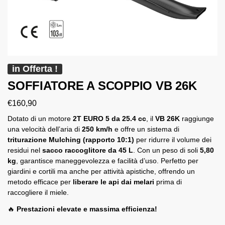
in Offerta !
SOFFIATORE A SCOPPIO VB 26K
€
160,90
Dotato di un motore
2T EURO 5 da 25.4 cc
, il
VB 26K
raggiunge
una velocità dell’aria di
250 km/h
e offre un sistema di
triturazione Mulching (rapporto 10:1)
per ridurre il volume dei
residui nel
sacco raccoglitore da 45 L
. Con un peso di soli
5,80
kg
, garantisce maneggevolezza e facilità d’uso. Perfetto per
giardini e cortili ma anche per attività apistiche, offrendo un
metodo efficace per
liberare le api dai melari
prima di
raccogliere il miele.
🔥
Prestazioni elevate e massima efficienza!