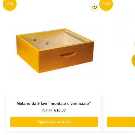
-8%
-12%
Melario da 9 favi “montato e verniciato”
€
16,50
€
17,90
Aggiungi al carrello