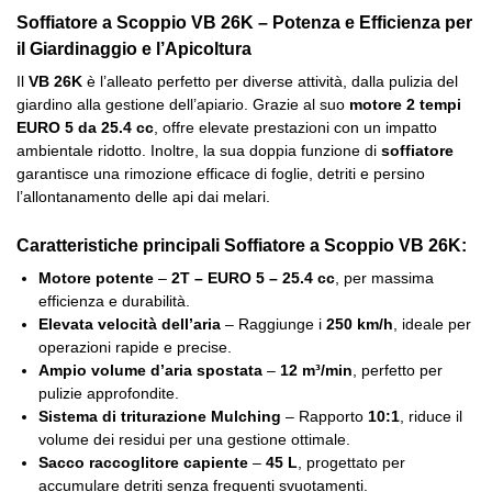
Soffiatore a Scoppio VB 26K – Potenza e Efficienza per
il Giardinaggio e l’Apicoltura
Il
VB 26K
è l’alleato perfetto per diverse attività, dalla pulizia del
giardino alla gestione dell’apiario. Grazie al suo
motore 2 tempi
EURO 5 da 25.4 cc
, offre elevate prestazioni con un impatto
ambientale ridotto. Inoltre, la sua doppia funzione di
soffiatore
garantisce una rimozione efficace di foglie, detriti e persino
l’allontanamento delle api dai melari.
Caratteristiche principali
Soffiatore a Scoppio VB 26K:
Motore potente
–
2T – EURO 5 – 25.4 cc
, per massima
efficienza e durabilità.
Elevata velocità dell’aria
– Raggiunge i
250 km/h
, ideale per
operazioni rapide e precise.
Ampio volume d’aria spostata
–
12 m³/min
, perfetto per
pulizie approfondite.
Sistema di triturazione Mulching
– Rapporto
10:1
, riduce il
volume dei residui per una gestione ottimale.
Sacco raccoglitore capiente
–
45 L
, progettato per
accumulare detriti senza frequenti svuotamenti.