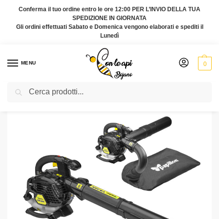
Conferma il tuo ordine entro le ore 12:00 PER L’INVIO DELLA TUA
SPEDIZIONE IN GIORNATA
Gli ordini effettuati Sabato e Domenica vengono elaborati e spediti il
Lunedì
MENU
0
Cerca
Home
Attrezzi per l'apiario
SOFFIATORE A SCOPPIO VB 26K
/
/