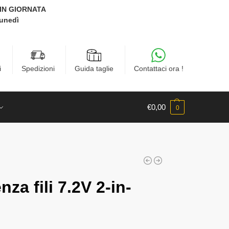
E IN GIORNATA
Lunedì
i
Spedizioni
Guida taglie
Contattaci ora !
€
0,00
0
za fili 7.2V 2-in-