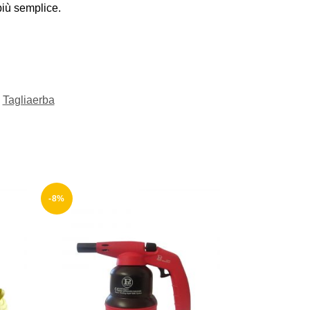
più semplice.
Tagliaerba
-8%