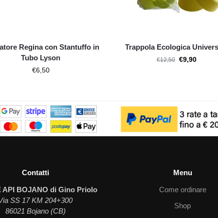
atore Regina con Stantuffo in
Trappola Ecologica Univers
Tubo Lyson
€
9,90
€
12,50
€
6,50
Contatti
Menu
 API BOJANO di Gino Priolo
Come ordinare
Via SS 17 KM 204+300
Shop
86021 Bojano (CB)