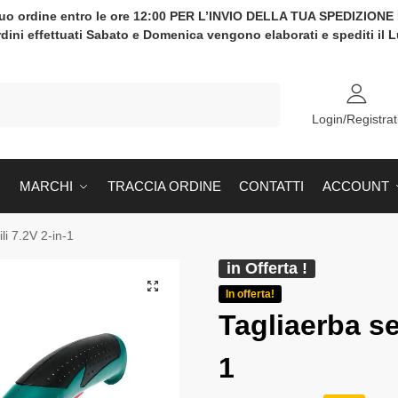
tuo ordine entro le ore 12:00 PER L’INVIO DELLA TUA SPEDIZION
rdini effettuati Sabato e Domenica vengono elaborati e spediti il 
Cerca
Login/Registrat
MARCHI
TRACCIA ORDINE
CONTATTI
ACCOUNT
li 7.2V 2-in-1
in Offerta !
In offerta!
Tagliaerba sen
1