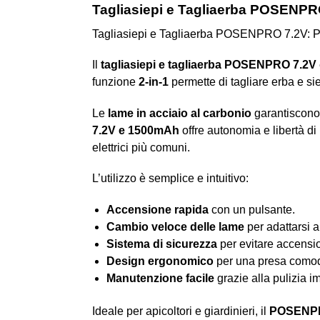
Tagliasiepi e Tagliaerba POSENPRO 
Tagliasiepi e Tagliaerba POSENPRO 7.2V: Per
Il
tagliasiepi e tagliaerba POSENPRO 7.2V
funzione
2-in-1
permette di tagliare erba e si
Le
lame in acciaio al carbonio
garantiscono 
7.2V e 1500mAh
offre autonomia e libertà di 
elettrici più comuni.
L’utilizzo è semplice e intuitivo:
Accensione rapida
con un pulsante.
Cambio veloce delle lame
per adattarsi a
Sistema di sicurezza
per evitare accensio
Design ergonomico
per una presa comod
Manutenzione facile
grazie alla pulizia i
Ideale per apicoltori e giardinieri, il
POSENPR