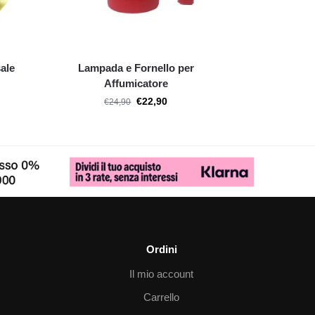
ale
Lampada e Fornello per
Affumicatore
€
22,90
€
24,90
Ordini
Il mio account
Carrello