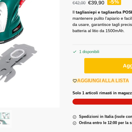
-5%
€
39,90
€
42,00
Il
tagliasiepi e tagliaerba P
mantenere pulito l’apiario e facil
da usare, garantisce tagli precis
batteria al litio da 1500mAh.
1 disponibili
Agg
AGGIUNGI ALLA LISTA
Solo 1 articoli rimasti in magazz
Spedizioni in Italia (isole c
Ordina entro le 12:00 per la 